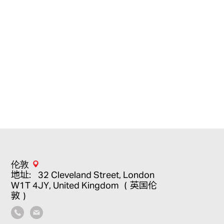
伦敦
地址：32 Cleveland Street, London
W1T 4JY, United Kingdom （英国伦
敦）