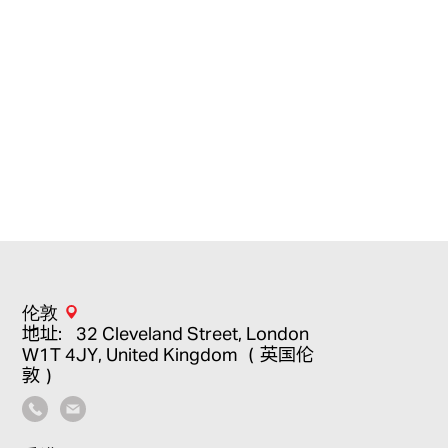
challenge
由
Oliver Hall
Green
Office
Sustainability
Workplace
伦敦
地址：32 Cleveland Street, London
W1T 4JY, United Kingdom （英国伦
敦）