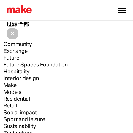
全部
Architecture
过滤
全部
Architecture Drawing Prize
Asia
Community
Exchange
Future
Future Spaces Foundation
Hospitality
Interior design
Make
Models
Residential
Retail
Social impact
Sport and leisure
Sustainability
Technology