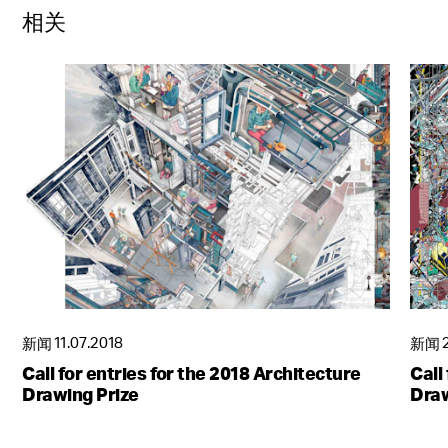
相关
新闻
11.07.2018
新闻
Call for entries for the 2018 Architecture
Call
Drawing Prize
Draw