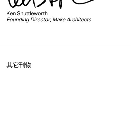
Ken Shuttleworth
Founding Director, Make Architects
其它刊物